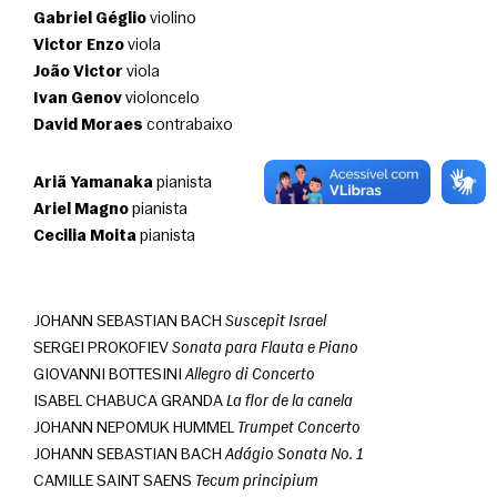
Gabriel Géglio
 violino
Victor Enzo
 viola
João Victor
 viola
Ivan Genov
 violoncelo
David Moraes
 contrabaixo
Ariã Yamanaka
 pianista
Ariel Magno
 pianista
Cecilia Moita
 pianista 
JOHANN SEBASTIAN BACH 
Suscepit Israel
SERGEI PROKOFIEV 
Sonata para Flauta e Piano
GIOVANNI BOTTESINI 
Allegro di Concerto
ISABEL CHABUCA GRANDA 
La flor de la canela
JOHANN NEPOMUK HUMMEL 
Trumpet Concerto
JOHANN SEBASTIAN BACH 
Adágio Sonata No. 1
CAMILLE SAINT SAENS 
Tecum principium