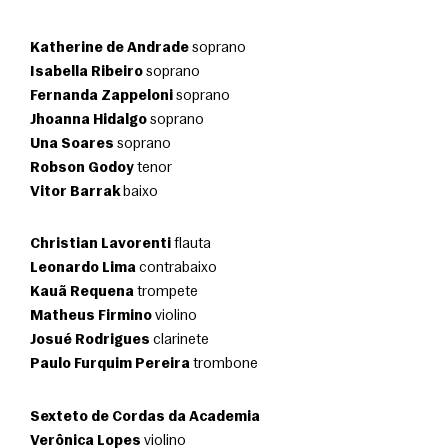
Katherine de Andrade
 soprano
Isabella Ribeiro
 soprano
Fernanda Zappeloni
 soprano
Jhoanna Hidalgo
 soprano
Una Soares
 soprano
Robson Godoy
 tenor
Vitor Barrak
 baixo 
Christian Lavorenti
 flauta
Leonardo Lima
 contrabaixo
Kauã Requena
 trompete
Matheus Firmino
 violino
Josué Rodrigues
 clarinete
Paulo Furquim Pereira
 trombone
Sexteto de Cordas da Academia
Verônica Lopes
 violino