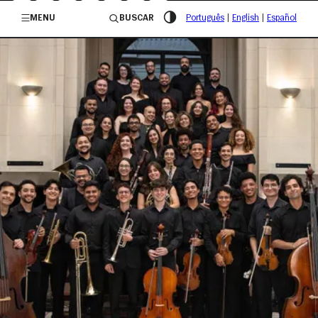
/governosp
MENU
BUSCAR
Português
|
English
|
Español