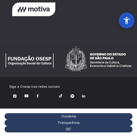
atualizados.
Alvará de Funcionamento do Local de Reunião (AFLR)
Auto de Vistoria do Corpo de Bombeiros (AVCB)
Siga a Osesp nas redes sociais
Ouvidoria
Transparência
SIC