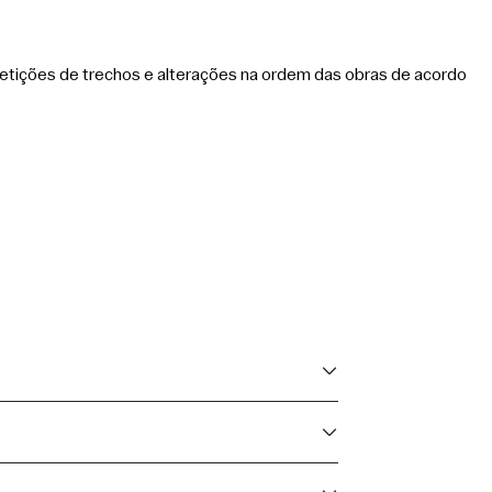
tições de trechos e alterações na ordem das obras de acordo 
as disposições do Código de Defesa do 
da do maestro e após o intervalo. Em caso de 