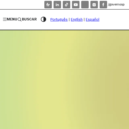
/governosp
MENU
BUSCAR
Português
|
English
|
Español