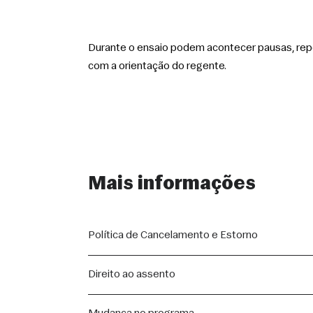
Durante o ensaio podem acontecer pausas, repe
com a orientação do regente.
Mais informações
Política de Cancelamento e Estorno
A compra de ingressos para as apresentações segue 
Direito ao assento
Consumidor (Lei nº 8.078/1990).
O comprador do assento tem direito a ele até a entra