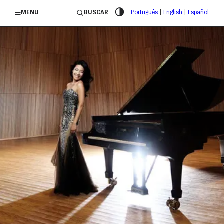
/governosp
MENU
BUSCAR
Português
|
English
|
Español