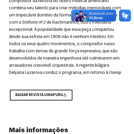
compositor da história do teatro musical americano 
combina seu talento para criar melodias memoráveis com 
um impecável domínio da forma. O programa se encerra 
com a 
Sinfonia nº 2
 de Rachmaninov, outro melodista 
excepcional. A popularidade que essa peça conquistou 
desde sua estreia em 1908 não é nenhum mistério. Em 
todos os seus quatro movimentos, o compositor russo 
trabalha com temas de grande força expressiva, que são 
desenvolvidos de maneira engenhosa até culminarem em 
arrasadores 
crescendi
 orquestrais. A regente búlgara 
Delyana Lazarova conduz o programa, em retorno à Osesp.
BAIXAR REVISTA UIRAPURU
Mais informações