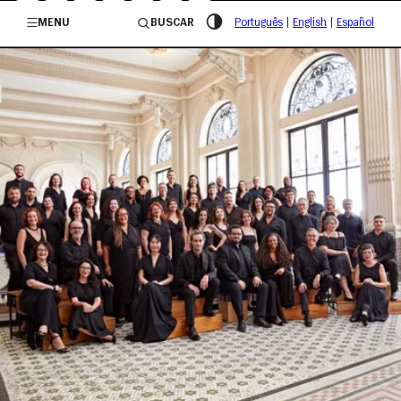
/governosp
MENU
BUSCAR
Português
|
English
|
Español