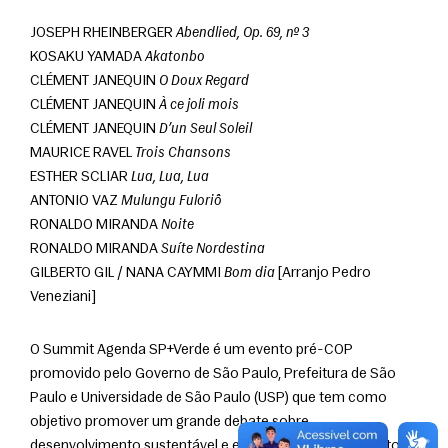
JOSEPH RHEINBERGER 
Abendlied, Op. 69, nº 3
KOSAKU YAMADA 
Akatonbo
CLÉMENT JANEQUIN 
O Doux Regard
CLÉMENT JANEQUIN 
À ce joli mois
CLÉMENT JANEQUIN 
D’un Seul Soleil
MAURICE RAVEL 
Trois Chansons
ESTHER SCLIAR 
Lua, Lua, Lua
ANTONIO VAZ 
Mulungu Fuloriô
RONALDO MIRANDA 
Noite
RONALDO MIRANDA 
Suíte Nordestina
GILBERTO GIL / NANA CAYMMI 
Bom dia
 [Arranjo Pedro 
Veneziani]
O Summit Agenda SP+Verde é um evento pré-COP 
promovido pelo Governo de São Paulo, Prefeitura de São 
Paulo e Universidade de São Paulo (USP) que tem como 
objetivo promover um grande debate sobre 
desenvolvimento sustentável e economia verde. O evento 