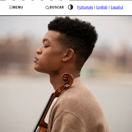
/governosp
MENU
BUSCAR
Português
|
English
|
Español