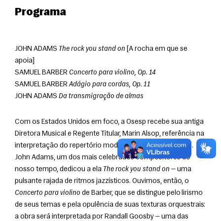
Programa
JOHN ADAMS 
The rock you stand on
 [A rocha em que se 
apoia]
SAMUEL BARBER 
Concerto para violino, Op. 14
SAMUEL BARBER 
Adágio para cordas, Op. 11
JOHN ADAMS 
Da transmigração de almas
Com os Estados Unidos em foco, a Osesp recebe sua antiga 
Diretora Musical e Regente Titular, Marin Alsop, referência na 
interpretação do repertório moderno e contemporâneo. 
John Adams, um dos mais celebrados compositores do 
nosso tempo, dedicou a ela 
The rock you stand on
 — uma 
pulsante rajada de ritmos jazzísticos. Ouvimos, então, o 
Concerto para violino
 de Barber, que se distingue pelo lirismo 
de seus temas e pela opulência de suas texturas orquestrais: 
a obra será interpretada por Randall Goosby — uma das 