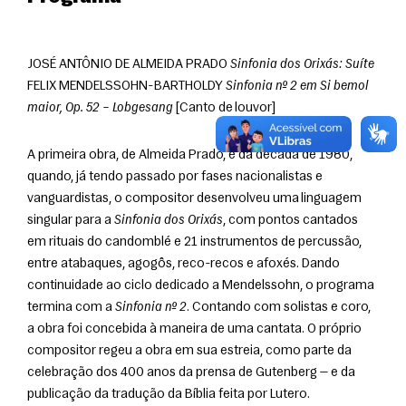
JOSÉ ANTÔNIO DE ALMEIDA PRADO 
Sinfonia dos Orixás: Suíte
FELIX MENDELSSOHN-BARTHOLDY 
Sinfonia nº 2 em Si bemol 
maior, Op. 52 – Lobgesang
 [Canto de louvor]
A primeira obra, de Almeida Prado, é da década de 1980, 
quando, já tendo passado por fases nacionalistas e 
vanguardistas, o compositor desenvolveu uma linguagem 
singular para a 
Sinfonia dos Orixás
, com pontos cantados 
em rituais do candomblé e 21 instrumentos de percussão, 
entre atabaques, agogôs, reco-recos e afoxés. Dando 
continuidade ao ciclo dedicado a Mendelssohn, o programa 
termina com a 
Sinfonia nº 2
. Contando com solistas e coro, 
a obra foi concebida à maneira de uma cantata. O próprio 
compositor regeu a obra em sua estreia, como parte da 
celebração dos 400 anos da prensa de Gutenberg — e da 
publicação da tradução da Bíblia feita por Lutero.