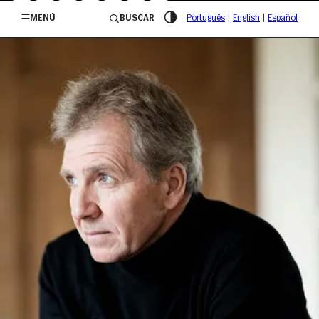
/governosp
MENÚ
BUSCAR
Português
|
English
|
Español